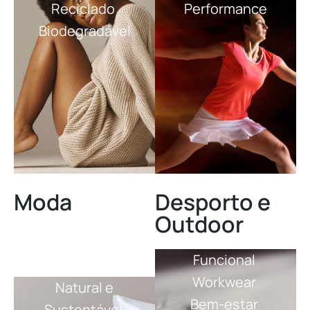
Reciclado
Performance
Biodegradável
Moda
Desporto e
Outdoor
Funcional
Workwear
Natural e
Bem-estar
Sustentável