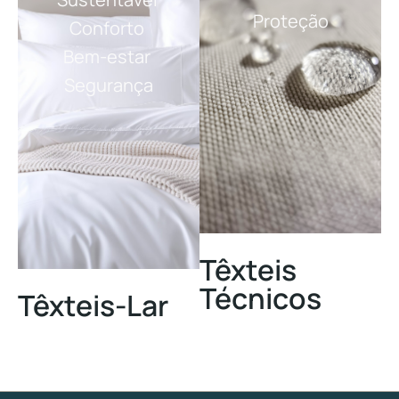
Proteção
Conforto
Bem-estar
Segurança
Têxteis
Técnicos
Têxteis-Lar