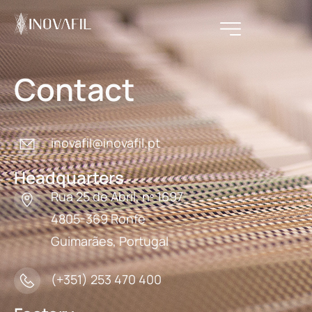
Contact
inovafil@inovafil.pt
Headquarters
Rua 25 de Abril, nº 1697
4805-369 Ronfe
Guimarães, Portugal
(+351) 253 470 400